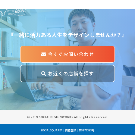
et Started
『一緒に活力ある人生をデザインしませんか？』
今すぐお問い合わせ
お近くの店舗を探す
© 2019 SOCIALDESIGNWORKS All Rights Reserved.
SOCIALSQUARE®｜商標登録｜第5977363号