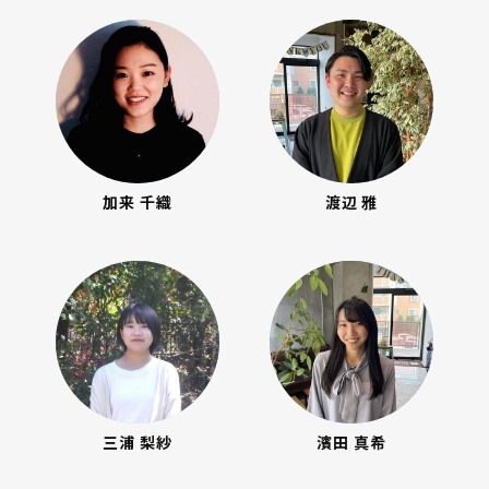
加来 千織
渡辺 雅
三浦 梨紗
濱田 真希