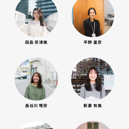
田島 奈津美
平野 里奈
長谷川 唯奈
新妻 有美