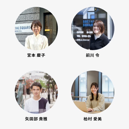
宮本 慶子
前川 令
矢田部 貴雅
柏村 愛美