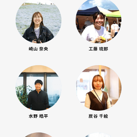
崎山 奈央
工藤 琉那
水野 皓平
炭谷 千絵