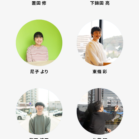
置田 修
下錦田 亮
尼子 より
東條 彩