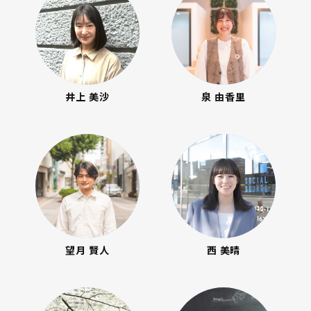
井上 美沙
泉 由香里
望月 賢人
西 美晴