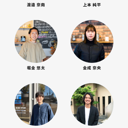
渡邉 奈南
上本 純平
堀金 悠太
金成 奈央