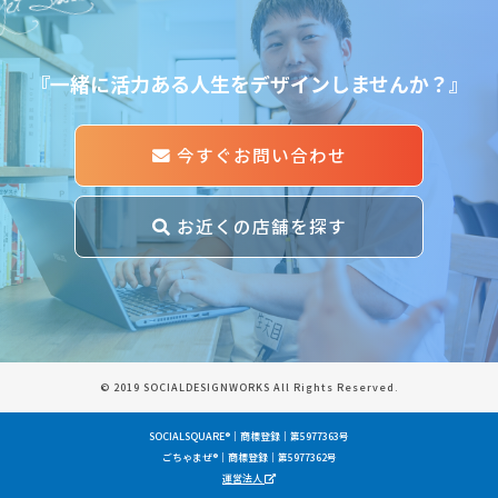
『一緒に活力ある人生をデザインしませんか？』
今すぐお問い合わせ
お近くの店舗を探す
© 2019 SOCIALDESIGNWORKS All Rights Reserved.
SOCIALSQUARE®｜商標登録｜第5977363号
ごちゃまぜ®｜商標登録｜第5977362号
運営法人