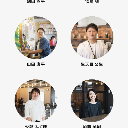
鎌田 淳平
佐藤 明
山田 康平
生天目 公生
安部 みず穂
加藤 美樹