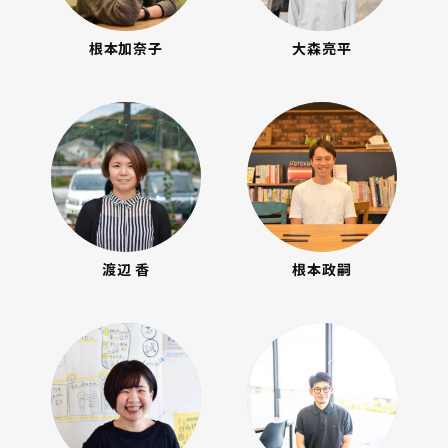
根本加奈子
大森亮平
渡辺 香
根本政嗣