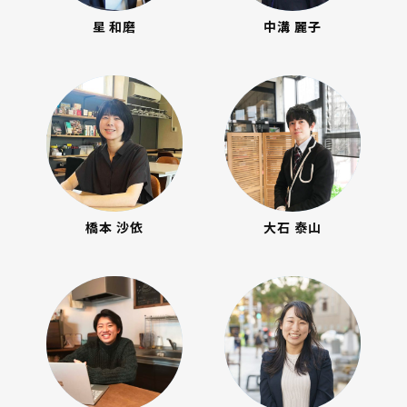
星 和磨
中溝 麗子
橋本 沙依
大石 泰山