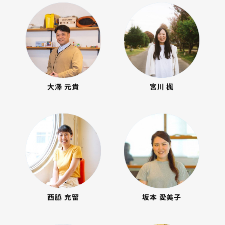
大澤 元貴
宮川 楓
西脇 充留
坂本 愛美子