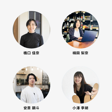
橋口 佳奈
楠田 梨奈
安斎 顕斗
小澤 李胡