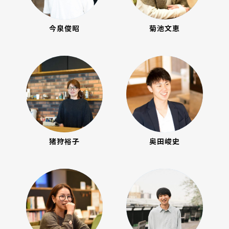
今泉俊昭
菊池文恵
猪狩裕子
奥田峻史