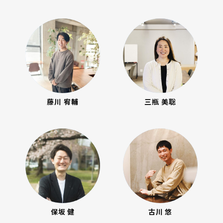
藤川 宥輔
三瓶 美聡
保坂 健
古川 悠