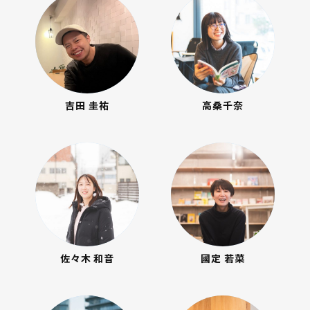
吉田 圭祐
高桑千奈
佐々木 和音
國定 若菜