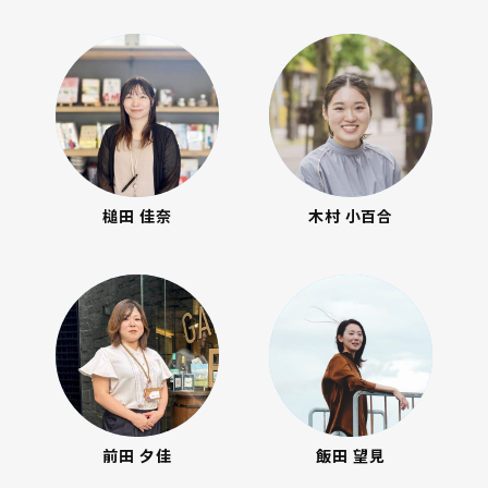
槌田 佳奈
木村 小百合
前田 夕佳
飯田 望見