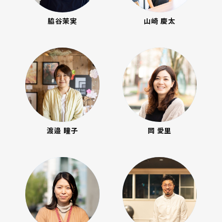
脇谷茉実
山崎 慶太
渡邉 瞳子
岡 愛里