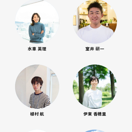
水車 英理
室井 研一
植村 航
伊東 香穂里