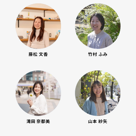
藤松 文香
竹村 ふみ
滝田 奈都美
山本 紗矢