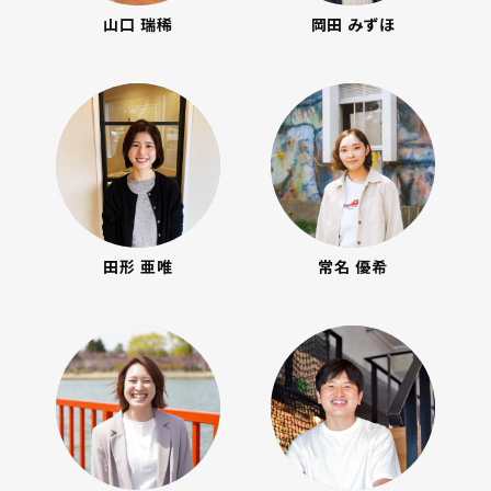
山口 瑞稀
岡田 みずほ
田形 亜唯
常名 優希