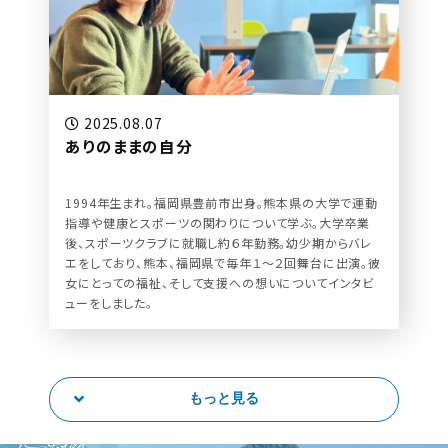
2025.08.07
ありのままの自分
1994年生まれ。福岡県豊前市出身。熊本県の大学で運動
指導や健康とスポーツの関わりについて学ぶ。大学卒業
後、スポーツクラブに就職し約６年勤務。幼少期からバレ
エをしており、熊本、福岡県で毎年１〜２回舞台に出演。彼
女にとっての福祉、そして支援への想いについてインタビ
ューをしました。
もっと見る
et Started