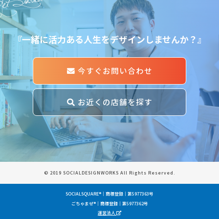
『一緒に活力ある人生をデザインしませんか？』
今すぐお問い合わせ
お近くの店舗を探す
© 2019 SOCIALDESIGNWORKS All Rights Reserved.
SOCIALSQUARE®｜商標登録｜第5977363号
ごちゃまぜ®｜商標登録｜第5977362号
運営法人