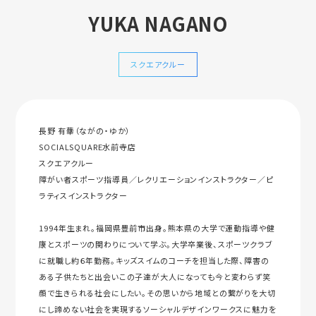
YUKA NAGANO
スクエアクルー
長野 有華（ながの・ゆか）
SOCIALSQUARE水前寺店
スクエアクルー
障がい者スポーツ指導員／レクリエーションインストラクター／ピ
ラティスインストラクター
1994年生まれ。福岡県豊前市出身。熊本県の大学で運動指導や健
康とスポーツの関わりについて学ぶ。大学卒業後、スポーツクラブ
に就職し約６年勤務。キッズスイムのコーチを担当した際、障害の
ある子供たちと出会いこの子達が大人になっても今と変わらず笑
顔で生きられる社会にしたい。その思いから地域との繋がりを大切
にし諦めない社会を実現するソーシャルデザインワークスに魅力を