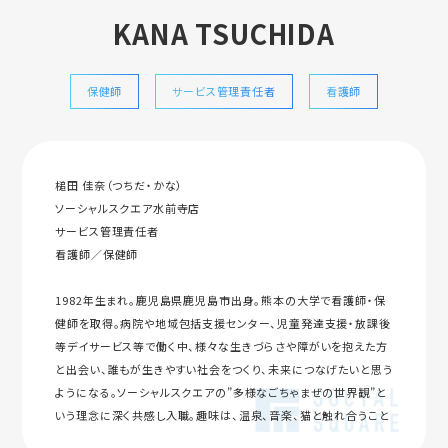
KANA TSUCHIDA
保健師
サービス管理責任者
看護師
槌田 佳奈（つちだ・かな）
ソーシャルスクエア水前寺店
サービス管理責任者
看護師／保健師
1982年生まれ。鹿児島県鹿児島市出身。熊本の大学で看護師・保
健師を取得。病院や地域包括支援センター、児童発達支援・放課後
等デイサービス等で働く中、様々な生きづらさや障がいを抱えた方
と出会い、誰もが生きやすい社会をつくり、未来につなげたいと思う
ようになる。ソーシャルスクエアの”多様なごちゃまぜの世界観”と
いう理念に深く共感し入職。趣味は、温泉、音楽、猫と触れ合うこと