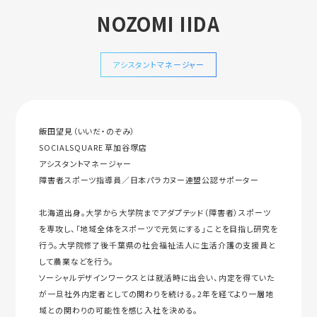
NOZOMI IIDA
アシスタントマネージャー
飯田望見（いいだ・のぞみ）
SOCIALSQUARE 草加谷塚店
アシスタントマネージャー
障害者スポーツ指導員／日本パラカヌー連盟公認サポーター
北海道出身。大学から大学院までアダプテッド（障害者）スポーツ
を専攻し、「地域全体をスポーツで元気にする」ことを目指し研究を
行う。大学院修了後千葉県の社会福祉法人に生活介護の支援員と
して農業などを行う。
ソーシャルデザインワークスとは就活時に出会い、内定を得ていた
が一旦社外内定者としての関わりを続ける。2年を経てより一層地
域との関わりの可能性を感じ入社を決める。