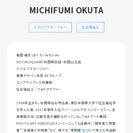
MICHIFUMI OKUTA
スクエアマネージャー
社会福祉士
奥田 峻史（おくた・みちふみ）
SOCIALSQUARE 秋田駅前店・秋田山王店
スクエアマネージャー
事業デザイン本部 BEグループ
コンプライアンス班兼務
社会福祉士／フォトグラファー
1994年生まれ。秋田県仙北市出身。東日本国際大学で社会福祉学
を学んだ後、2017年新卒入社でソーシャルデザインワークスへ。支
援業務の他、広報写真の撮影も行っている。フォトアート集団、
PHOTO ART HEROESのメンバーとしても活動中。“健常者と障害
者”“支援者と利用者”など、様々な“境界線”について考えた作品制