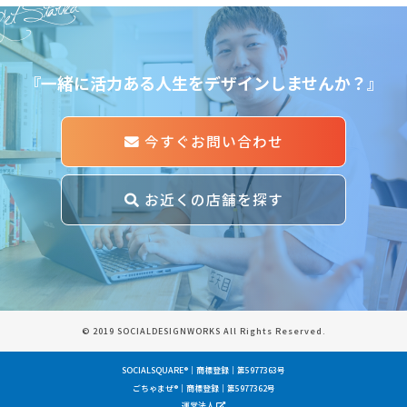
et Started
『一緒に活力ある人生をデザインしませんか？』
今すぐお問い合わせ
お近くの店舗を探す
© 2019 SOCIALDESIGNWORKS All Rights Reserved.
SOCIALSQUARE®｜商標登録｜第5977363号
ごちゃまぜ®｜商標登録｜第5977362号
運営法人