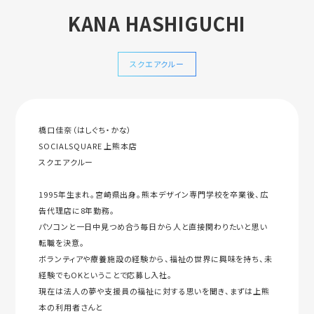
KANA HASHIGUCHI
スクエアクルー
橋口佳奈（はしぐち・かな）
SOCIALSQUARE 上熊本店
スクエアクルー
1995年生まれ。宮崎県出身。熊本デザイン専門学校を卒業後、広
告代理店に8年勤務。
パソコンと一日中見つめ合う毎日から人と直接関わりたいと思い
転職を決意。
ボランティアや療養施設の経験から、福祉の世界に興味を持ち、未
経験でもOKということで応募し入社。
現在は法人の夢や支援員の福祉に対する思いを聞き、まずは上熊
本の利用者さんと