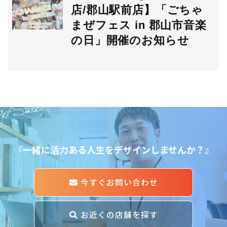
店/郡山駅前店】「ごちゃ
まぜフェス in 郡山市音楽
の日」開催のお知らせ
et Started
『一緒に活力ある人生をデザインしませんか？』
今すぐお問い合わせ
お近くの店舗を探す