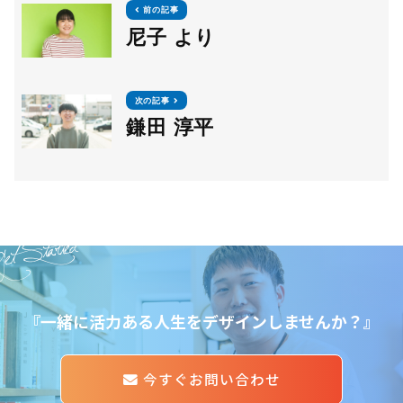
前の記事
尼子 より
次の記事
鎌田 淳平
et Started
『一緒に活力ある人生をデザインしませんか？』
今すぐお問い合わせ