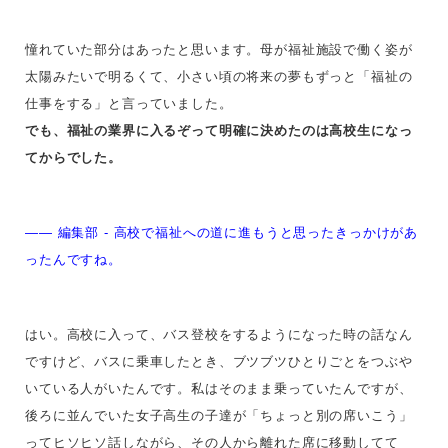
憧れていた部分はあったと思います。母が福祉施設で働く姿が
太陽みたいで明るくて、小さい頃の将来の夢もずっと「福祉の
仕事をする」と言っていました。
でも、福祉の業界に入るぞって明確に決めたのは高校生になっ
てからでした。
—— 編集部 - 高校で福祉への道に進もうと思ったきっかけがあ
ったんですね。
はい。高校に入って、バス登校をするようになった時の話なん
ですけど、バスに乗車したとき、ブツブツひとりごとをつぶや
いている人がいたんです。私は
そのまま乗っていたんですが
、
後ろに並んでいた女子高生の子達が「ちょっと別の席いこう」
ってヒソヒソ話しながら、その人から離れた席に移動してて