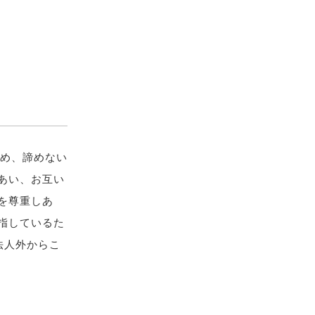
求め、諦めない
あい、お互い
を尊重しあ
指しているた
法人外からこ