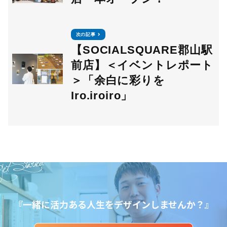
次の記事
【SOCIALSQUARE郡山駅
前店】＜イベントレポート
＞「余白に彩りを
Iro.iroiro」
et Started
『一緒に活力ある人生をデザインしませんか？』