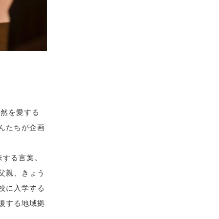
自然を愛する
んたちが企画
味する言葉。
父親、きょう
校に入学する
援する地域拠