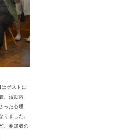
回はゲストに
者、活動内
さった心理
なりました。
ど、参加者の
。