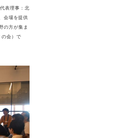
 代表理事：北
り、会場を提供
野の方が集ま
りの会）で