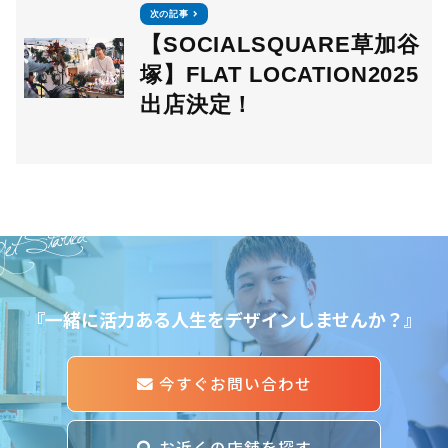
次の記事
【SOCIALSQUARE草加谷
塚】FLAT LOCATION2025
出店決定！
et Started
『一緒に活力ある人生をデザインしませんか？』
今すぐお問い合わせ
お近くの店舗を探す