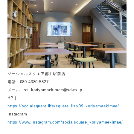
ソーシャルスクエア郡山駅前店
電話｜080-4380-5827
メール｜ss_koriyamaekimae@sdws.jp
HP｜
https://socialsquare.life/square_list/09_koriyamaekimae/
Instagram｜
https://www.instagram.com/socialsquare_koriyamaekimae/