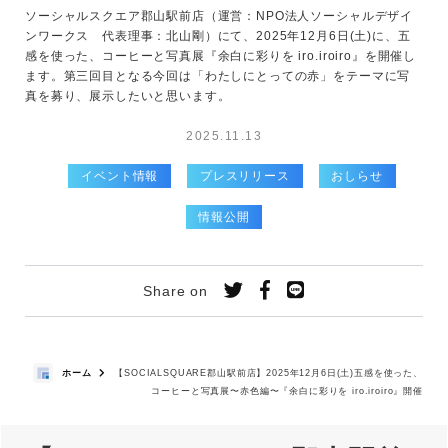
ソーシャルスクエア郡山駅前店（運営：NPO法人ソーシャルデザイ
ンワークス 代表理事：北山剛）にて、2025年12月6日(土)に、五
感を使った、コーヒーと写真展『余白に彩りを iro.iroiro』を開催し
ます。第三回目となる今回は「わたしにとっての赤」をテーマに写
真を募り、展示したいと思います。
2025.11.13
イベント情報
プレスリリース
おしらせ
情報公開
Share on
ホーム
【SOCIALSQUARE郡山駅前店】2025年12月6日(土)五感を使った、
コーヒーと写真展〜赤色編〜『余白に彩りを iro.iroiro』開催