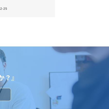
2-25
か？』
す