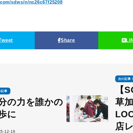
e.com/sdws/n/nc26c67f25208
Tweet
Share
LI
次の記事
【S
の記事
分の力を誰かの
草加
歩に
LOC
店
5-12-16