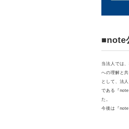
■no
当法人では、
への理解と共
として、法人
である『no
た。
今後は『no