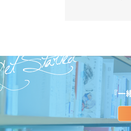
et Started
『一