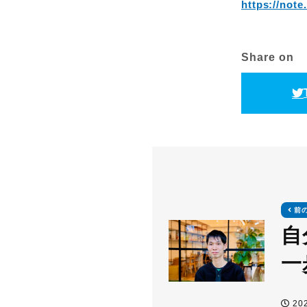
https://not
Share on
前
自
一
202