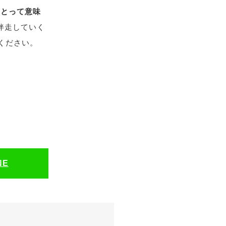
にとって意味
伴走していく
ください。
NE