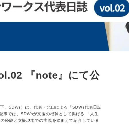
l.02 『note』にて公
下、SDWs）は、代表・北山による「SDWs代表日誌
。本記事では、SDWsが支援の根幹として掲げる 「人生
身の経験と支援現場での実践を踏まえて紹介していま