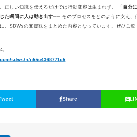
て、正しい知識を伝えるだけでは行動変容は生まれず、
「自分
じた瞬間に人は動き出す
── そのプロセスをどのように支え、
に、SDWsの支援観をまとめた内容となっています。ぜひご覧
ら
e.com/sdws/n/n55c4368771c5
Tweet
Share
LI