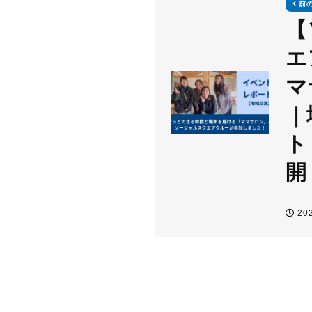
前
【
エ
マ
｜
ト
開
202