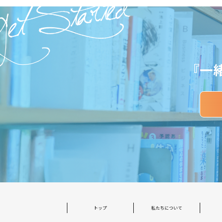
et Started
『一
トップ
私たちについて