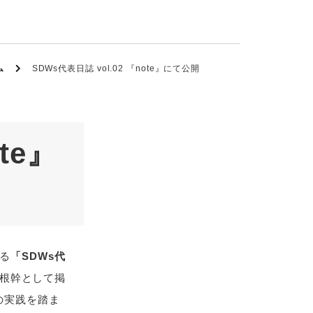
ム
SDWs代表日誌 vol.02 『note』にて公開
te』
よる
「SDWs代
の根幹として掲
の実践を踏ま