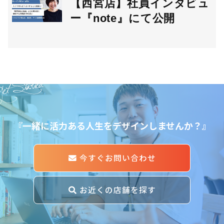
【西宮店】社員インタビュ
ー『note』にて公開
et Started
『一緒に活力ある人生をデザインしませんか？』
今すぐお問い合わせ
お近くの店舗を探す