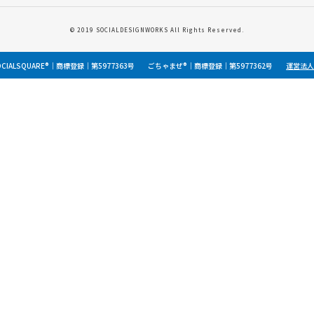
© 2019 SOCIALDESIGNWORKS All Rights Reserved.
OCIALSQUARE®｜商標登録｜第5977363号
ごちゃまぜ®｜商標登録｜第5977362号
運営法