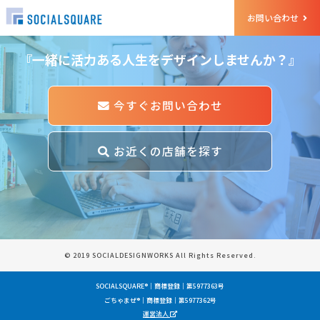
et Started
お問い合わせ
『一緒に活力ある人生をデザインしませんか？』
今すぐお問い合わせ
お近くの店舗を探す
© 2019 SOCIALDESIGNWORKS All Rights Reserved.
SOCIALSQUARE®｜商標登録｜第5977363号
ごちゃまぜ®｜商標登録｜第5977362号
運営法人