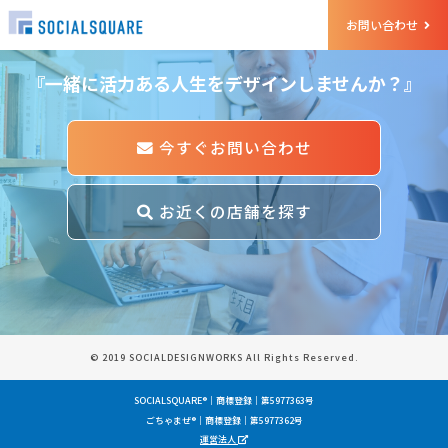
et Started
お問い合わせ
『一緒に活力ある人生をデザインしませんか？』
今すぐお問い合わせ
お近くの店舗を探す
© 2019 SOCIALDESIGNWORKS All Rights Reserved.
SOCIALSQUARE®｜商標登録｜第5977363号
ごちゃまぜ®｜商標登録｜第5977362号
運営法人