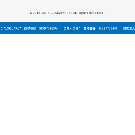
© 2019 SOCIALDESIGNWORKS All Rights Reserved.
OCIALSQUARE®｜商標登録｜第5977363号
ごちゃまぜ®｜商標登録｜第5977362号
運営法