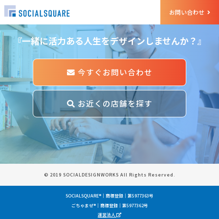
et Started
お問い合わせ
『一緒に活力ある人生をデザインしませんか？』
今すぐお問い合わせ
お近くの店舗を探す
© 2019 SOCIALDESIGNWORKS All Rights Reserved.
SOCIALSQUARE®｜商標登録｜第5977363号
ごちゃまぜ®｜商標登録｜第5977362号
運営法人