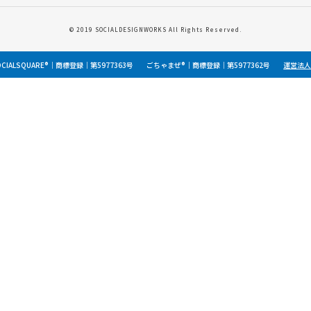
© 2019 SOCIALDESIGNWORKS All Rights Reserved.
OCIALSQUARE®｜商標登録｜第5977363号
ごちゃまぜ®｜商標登録｜第5977362号
運営法