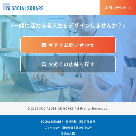
et Started
お問い合わせ
『一緒に活力ある人生をデザインしませんか？』
今すぐお問い合わせ
お近くの店舗を探す
© 2019 SOCIALDESIGNWORKS All Rights Reserved.
SOCIALSQUARE®｜商標登録｜第5977363号
ごちゃまぜ®｜商標登録｜第5977362号
運営法人