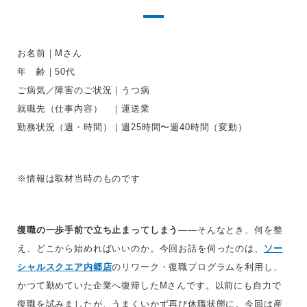
お名前｜Mさん
年 齢｜50代
ご病気／障害のご状況｜うつ病
就職先（仕事内容） ｜運送業
勤務状況（週・時間）｜週25時間〜週40時間（変動）
※情報は取材当時のものです
復職の一歩手前で立ち止まってしまう
――そんなとき、何を整
え、どこから始めればいいのか。今回お話を伺ったのは、
ソー
シャルスクエア内郷店
のリワーク・復職プログラムを利用し、
かつて勤めていた企業へ復帰したMさんです。以前にも自力で
復職を試みましたが、うまくいかず再び休職状態に。今回は産