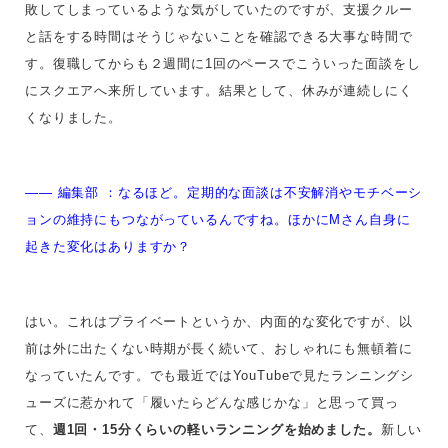
敗してしまっているような気がしていたのですが、支援クルー
と話をする時間はそうじゃないことを確認できる大事な時間で
す。復職してからも２週間に1回のペースでこういった面談をし
にスクエアへ来所しています。結果として、休みが連続しにく
くなりました。
—— 編集部
：
なるほど。定期的な面談は不安解消やモチベーシ
ョンの維持にもつながっているんですね。ほかにMさん自身に
起きた変化はありますか？
はい。これはプライベートというか、内面的な変化ですが、以
前は外に出たくない時期が長く続いて、おしゃれにも無頓着に
なっていたんです。でも最近ではYouTubeで見たランニングシ
ューズに惹かれて「履いたらどんな感じかな」と思って買っ
て、
週1回・15分くらいの軽いランニングを始めました。
新しい