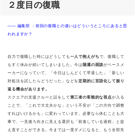
２度目の復職
—— 編集部 ：
前回の復職との違いはどういうところにあると思
われますか？
自力で復職した時にはどうしても
一人で抱えがち
で、復職して
もすぐ休みが続いてしまいました。今は
隔週の面談
がペースメ
ーカーになっていて、「今日はしんどくて早退した」「新しい
対処法を試したらどうだった」などを
定期的に
言語化して振り
返る機会があります
。
スクエアの支援クルーと話をして
第三者の客観的な視点
が入る
ことで、「これで大丈夫かな」という不安が「この方向で調整
すればいけるかも」に変わっています。必要なら休むことも大
事で、一見後ろ向きに見える選択も「前進している過程」と捉
え直すことができる。今までは一度ダメになると、もう全部失