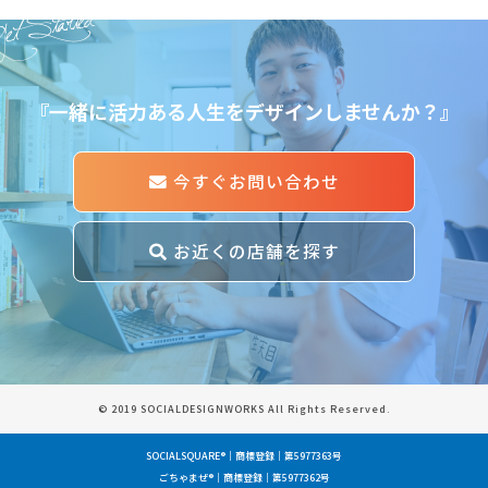
et Started
『一緒に活力ある人生をデザインしませんか？』
今すぐお問い合わせ
お近くの店舗を探す
© 2019 SOCIALDESIGNWORKS All Rights Reserved.
SOCIALSQUARE®｜商標登録｜第5977363号
ごちゃまぜ®｜商標登録｜第5977362号