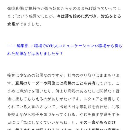
発症直後は“気持ちが落ち始めたらそのまま転げ落ちていってし
まう”という感覚でしたが、
今は落ち始めに気づき、対処をとる
余裕
ができました。
—— 編集部 ：
職場での対人コミュニケーションや職場から得ら
れた配慮などはありましたか？
接客は少なめの部署なのですが、社内のやり取りはままありま
す。
直属のリーダーや同僚には病気のことを共有
していて、こ
まめに声がけを頂いたり、何より病気のあるなしに関係なく普
通に接してもらえるのがありがたいです。スクエアと連携して
くれている人事の方もいて、出勤の日は毎朝顔を合わせ、冗談
を交えながら様子を気づかってくれる。やむを得ず早退をする
日には「気にしなくていいからね」と。
その一言があるだけ