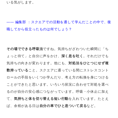
いる気がします。
—— 編集部 ：
スクエアでの活動を通して学んだことの中で、復
職してから役立ったものは何でしょう？
その場でできる呼吸法
ですね。気持ちがざわついた瞬間に「ち
ょっと待て」と自分に声をかけ、
深く息を吐く
。それだけでも
気持ちの向きが変わります。他にも、
対処法をひとつにせず複
数持っている
こと。スクエアに通っている間にストレスコント
ロールの手段をいくつか学んだり、考え方の転換を身につける
ことができたと思います。いろいろ状況に合わせて対処を選べ
るのが自分の安心感につながっています。呼吸・小休止に加え
て、
気持ちと体を切り替える短い行動
を入れています。たとえ
ば、余裕がある日は
自分の車でひと息ついて戻る
など。