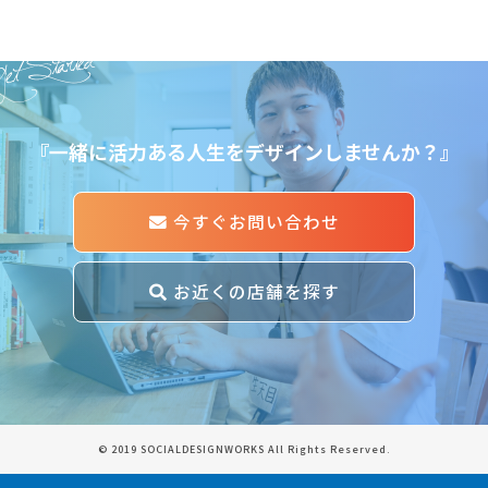
et Started
『一緒に活力ある人生をデザインしませんか？』
今すぐお問い合わせ
お近くの店舗を探す
© 2019 SOCIALDESIGNWORKS All Rights Reserved.