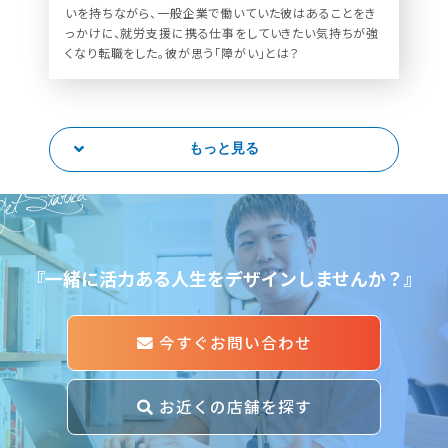
いを持ちながら、一般企業で働いていた彼はあることをき
っかけに、就労支援に携る仕事をしていきたい気持ちが強
くなり転職をした。彼が思う「障がい」とは？
もっと見る
et Started
『一緒に活力ある人生をデザインしませんか？』
今すぐお問い合わせ
お近くの店舗を探す