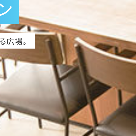
ン
る広場。